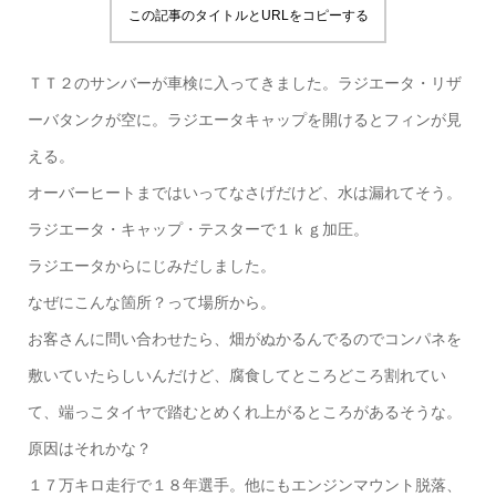
この記事のタイトルとURLをコピーする
ＴＴ２のサンバーが車検に入ってきました。ラジエータ・リザ
ーバタンクが空に。ラジエータキャップを開けるとフィンが見
える。
オーバーヒートまではいってなさげだけど、水は漏れてそう。
ラジエータ・キャップ・テスターで１ｋｇ加圧。
ラジエータからにじみだしました。
なぜにこんな箇所？って場所から。
お客さんに問い合わせたら、畑がぬかるんでるのでコンパネを
敷いていたらしいんだけど、腐食してところどころ割れてい
て、端っこタイヤで踏むとめくれ上がるところがあるそうな。
原因はそれかな？
１７万キロ走行で１８年選手。他にもエンジンマウント脱落、