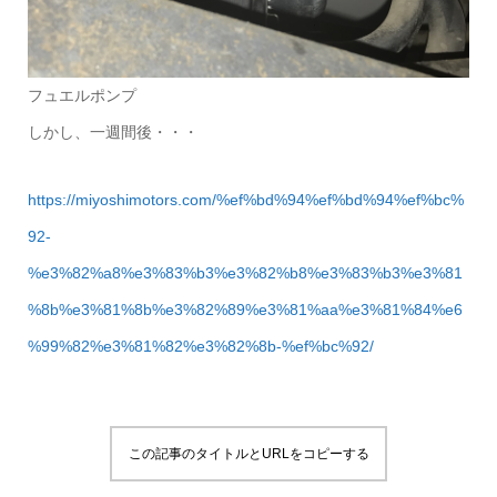
フュエルポンプ
しかし、一週間後・・・
https://miyoshimotors.com/%ef%bd%94%ef%bd%94%ef%bc%
92-
%e3%82%a8%e3%83%b3%e3%82%b8%e3%83%b3%e3%81
%8b%e3%81%8b%e3%82%89%e3%81%aa%e3%81%84%e6
%99%82%e3%81%82%e3%82%8b-%ef%bc%92/
この記事のタイトルとURLをコピーする