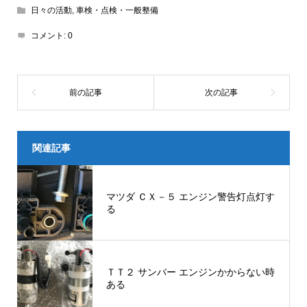
日々の活動
,
車検・点検・一般整備
コメント:
0
関連記事
マツダ ＣＸ－５ エンジン警告灯点灯す
る
ＴＴ２ サンバー エンジンかからない時
ある